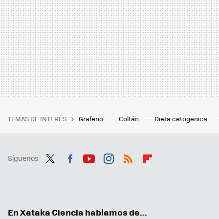
TEMAS DE INTERÉS
Grafeno
Coltán
Dieta cetogenica
Síguenos
Twit
Fac
You
Inst
RSS
Flip
ter
ebo
tub
agr
boa
ok
e
am
rd
En Xataka Ciencia hablamos de...