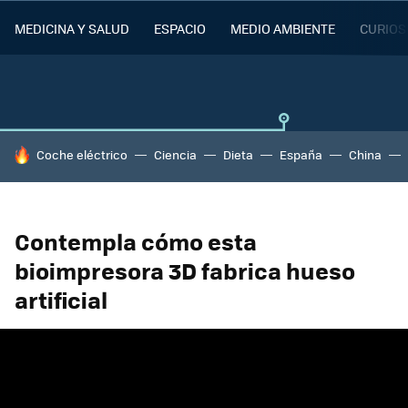
MEDICINA Y SALUD
ESPACIO
MEDIO AMBIENTE
CURIOS
HOY SE HABLA DE
Coche eléctrico
Ciencia
Dieta
España
China
Contempla cómo esta
bioimpresora 3D fabrica hueso
artificial