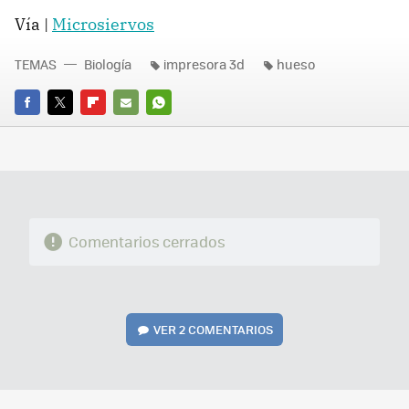
Vía |
Microsiervos
TEMAS
Biología
impresora 3d
hueso
FACEBOOK
TWITTER
FLIPBOARD
E-
WHATSAPP
MAIL
Comentarios cerrados
VER
2 COMENTARIOS