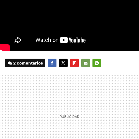
2 comentarios
FACEBOOK
TWITTER
FLIPBOARD
E-
WHATSAPP
MAIL