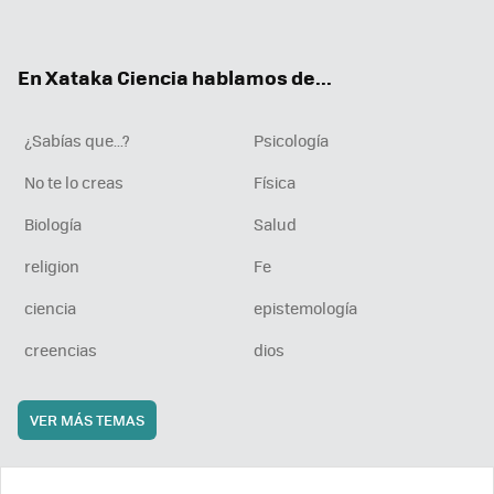
ter
ebo
tub
agr
boa
ok
e
am
rd
En Xataka Ciencia hablamos de...
¿Sabías que...?
Psicología
No te lo creas
Física
Biología
Salud
religion
Fe
ciencia
epistemología
creencias
dios
VER MÁS TEMAS