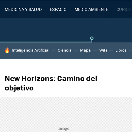
MEDICINA Y SALUD
ESPACIO
MEDIO AMBIENTE
CURIOS
HOY SE HABLA DE
Inteligencia Artificial
Ciencia
Mapa
WiFi
Libros
New Horizons: Camino del
objetivo