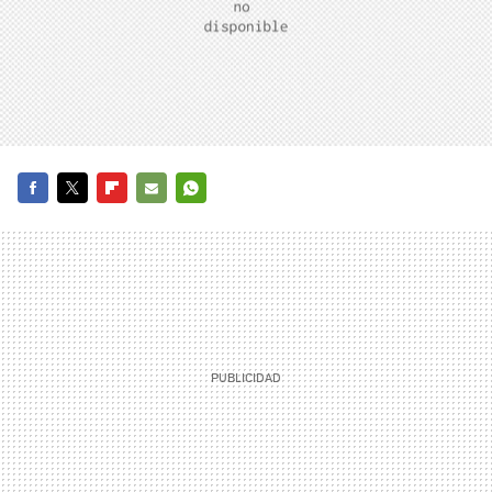
FACEBOOK
TWITTER
FLIPBOARD
E-
WHATSAPP
MAIL