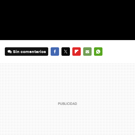
Sin comentarios
FACEBOOK
TWITTER
FLIPBOARD
E-
WHATSAPP
MAIL