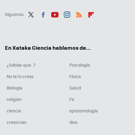
Síguenos
Twit
Fac
You
Inst
RSS
Flip
ter
ebo
tub
agr
boa
ok
e
am
rd
En Xataka Ciencia hablamos de...
¿Sabías que...?
Psicología
No te lo creas
Física
Biología
Salud
religion
Fe
ciencia
epistemología
creencias
dios