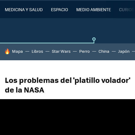
MEDICINA Y SALUD
ESPACIO
MEDIO AMBIENTE
CURIOS
HOY SE HABLA DE
Mapa
Libros
Star Wars
Perro
China
Japón
Los problemas del 'platillo volador'
de la NASA