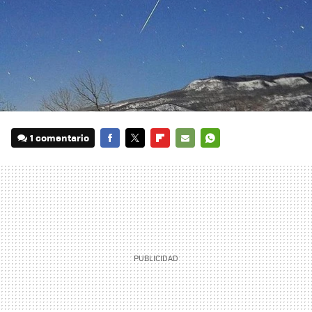
1 comentario
FACEBOOK
TWITTER
FLIPBOARD
E-
WHATSAPP
MAIL