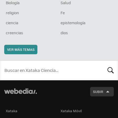
Biología
Salud
religion
Fe
ciencia
epistemología
creencias
dios
VER MÁS TEMAS
BUSCA
SUBIR
Xataka
Xataka Móvil