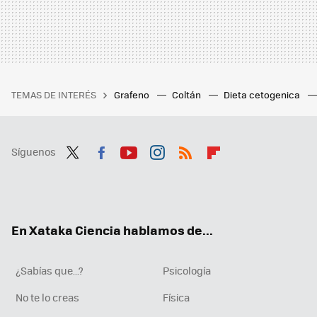
TEMAS DE INTERÉS
Grafeno
Coltán
Dieta cetogenica
Síguenos
Twit
Fac
You
Inst
RSS
Flip
ter
ebo
tub
agr
boa
ok
e
am
rd
En Xataka Ciencia hablamos de...
¿Sabías que...?
Psicología
No te lo creas
Física