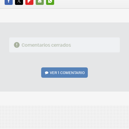
FACEBOOK
TWITTER
FLIPBOARD
E-
WHATSAPP
MAIL
Comentarios cerrados
VER
1 COMENTARIO