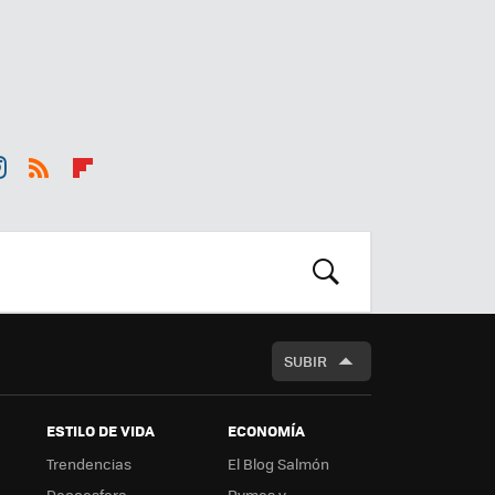
st
RSS
Flip
r
boa
m
rd
BUSCAR
SUBIR
ESTILO DE VIDA
ECONOMÍA
Trendencias
El Blog Salmón
Decoesfera
Pymes y