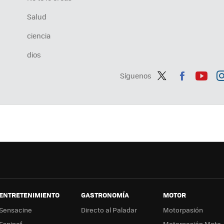
Salud
ciencia
dios
Síguenos
Twit
Fac
You
In
ter
ebo
tub
ag
ok
e
a
ENTRETENIMIENTO
GASTRONOMÍA
MOTOR
Sensacine
Directo al Paladar
Motorpasión
Espinof
Motorpasión Moto