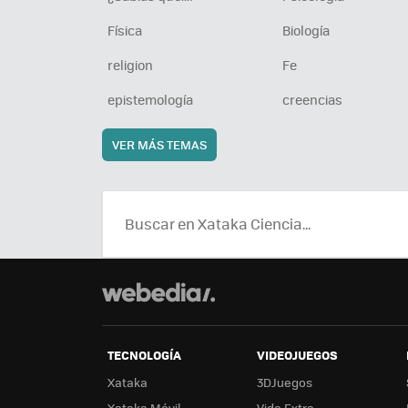
Física
Biología
religion
Fe
epistemología
creencias
VER MÁS TEMAS
TECNOLOGÍA
VIDEOJUEGOS
Xataka
3DJuegos
Xataka Móvil
Vida Extra