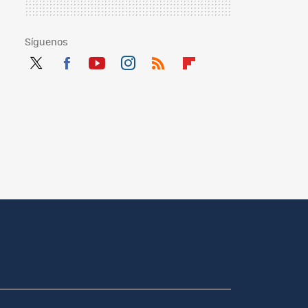
Síguenos
Twit
Fac
You
Inst
RSS
Flip
ter
ebo
tub
agr
boa
ok
e
am
rd