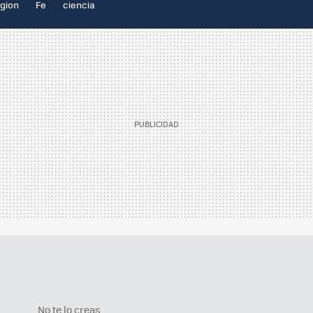
igion
Fe
ciencia
No te lo creas