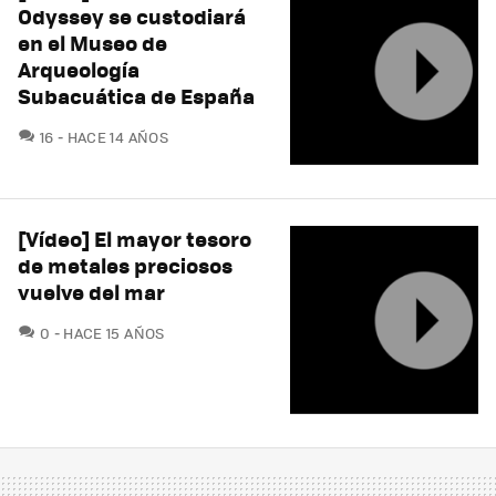
Odyssey se custodiará
en el Museo de
Arqueología
Subacuática de España
COMENTARIOS
16
HACE 14 AÑOS
[Vídeo] El mayor tesoro
de metales preciosos
vuelve del mar
COMENTARIOS
0
HACE 15 AÑOS