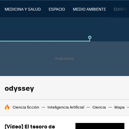
MEDICINA Y SALUD
ESPACIO
MEDIO AMBIENTE
CURIOS
odyssey
HOY SE HABLA DE
Ciencia ficción
Inteligencia Artificial
Ciencia
Mapa
[Vídeo] El tesoro de