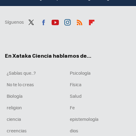
Síguenos
Twit
Fac
You
Inst
RSS
Flip
ter
ebo
tub
agr
boa
ok
e
am
rd
En Xataka Ciencia hablamos de...
¿Sabías que...?
Psicología
No te lo creas
Física
Biología
Salud
religion
Fe
ciencia
epistemología
creencias
dios