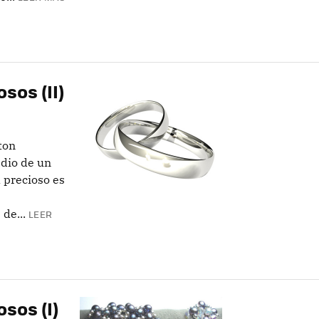
sos (II)
ton
dio de un
l precioso es
de...
LEER
sos (I)