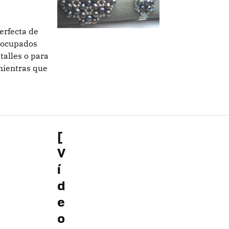
erfecta de
eocupados
talles o para
mientras que
[
V
í
d
e
o