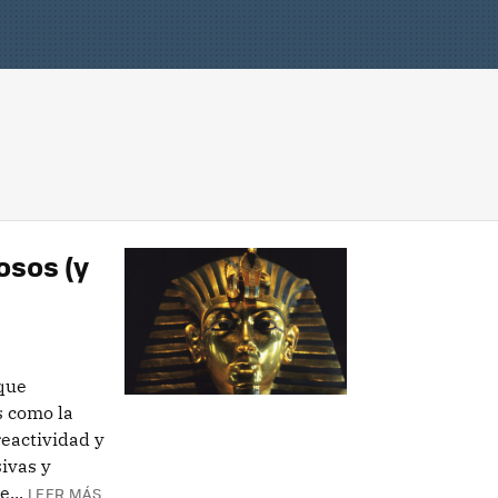
s
osos (y
que
s como la
reactividad y
sivas y
...
LEER MÁS