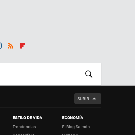
st
RSS
Flip
r
boa
m
rd
BUSCAR
SUBIR
ESTILO DE VIDA
ECONOMÍA
Trendencias
El Blog Salmón
Decoesfera
Pymes y