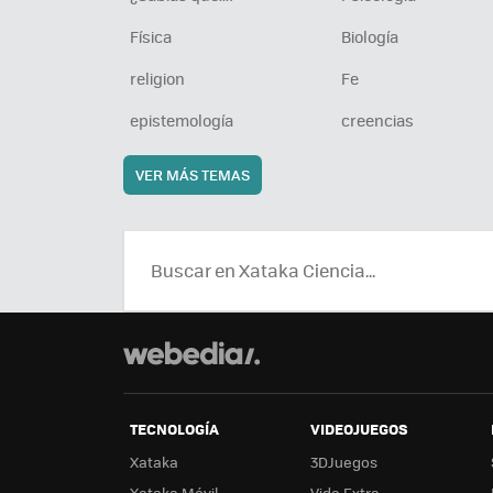
Física
Biología
religion
Fe
epistemología
creencias
VER MÁS TEMAS
TECNOLOGÍA
VIDEOJUEGOS
Xataka
3DJuegos
Xataka Móvil
Vida Extra