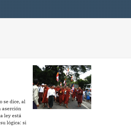
e
 se dice, al
 aserción
a ley está
su lógica: si