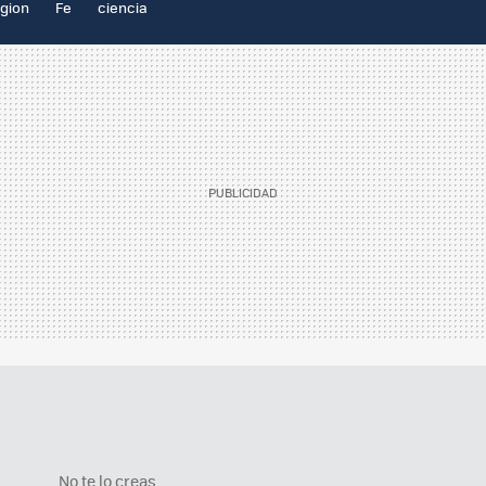
igion
Fe
ciencia
No te lo creas