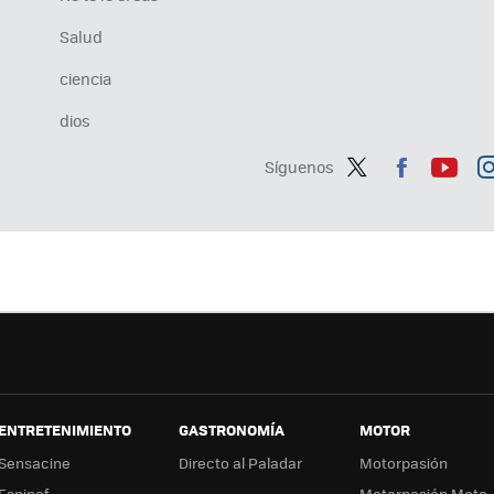
Salud
ciencia
dios
Síguenos
Twit
Fac
You
In
ter
ebo
tub
ag
ok
e
a
ENTRETENIMIENTO
GASTRONOMÍA
MOTOR
Sensacine
Directo al Paladar
Motorpasión
Espinof
Motorpasión Moto