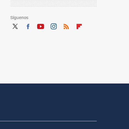
Síguenos
Twit
Fac
You
Inst
RSS
Flip
ter
ebo
tub
agr
boa
ok
e
am
rd