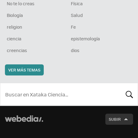
No te lo creas
Física
Biología
Salud
religion
Fe
ciencia
epistemología
creencias
dios
VER MÁS TEMAS
BUSCA
SUBIR