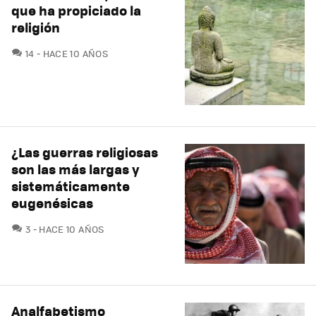
que ha propiciado la
religión
COMENTARIOS
14
HACE 10 AÑOS
¿Las guerras religiosas
son las más largas y
sistemáticamente
eugenésicas
COMENTARIOS
3
HACE 10 AÑOS
Analfabetismo