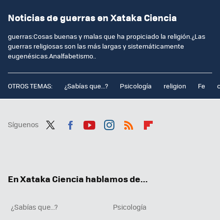
Noticias de guerras en Xataka Ciencia
guerras:Cosas buenas y malas que ha propiciado la religión.¿Las
guerras religiosas son las más largas y sistemáticamente
eugenésicas.Analfabetismo..
OTROS TEMAS:
¿Sabías que...?
Psicología
religion
Fe
Síguenos
Twit
Fac
You
Inst
RSS
Flip
ter
ebo
tub
agr
boa
ok
e
am
rd
En Xataka Ciencia hablamos de...
¿Sabías que...?
Psicología