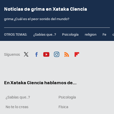
Noticias de grima en Xataka Ciencia
grima:¿Cuál es el peor sonido del mundo?
OTROS TEMAS:
¿Sabías que...?
Psicología
religion
Fe
Síguenos
Twit
Fac
You
Inst
RSS
Flip
ter
ebo
tub
agr
boa
ok
e
am
rd
En Xataka Ciencia hablamos de...
¿Sabías que...?
Psicología
No te lo creas
Física