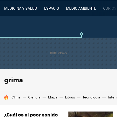
MEDICINA Y SALUD
ESPACIO
MEDIO AMBIENTE
CURIOS
grima
HOY SE HABLA DE
Clima
Ciencia
Mapa
Libros
Tecnología
Inter
¿Cuál es el peor sonido