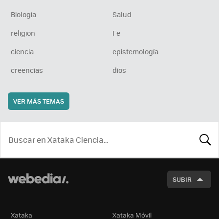
Biología
Salud
religion
Fe
ciencia
epistemología
creencias
dios
VER MÁS TEMAS
BUSCA
SUBIR
Xataka
Xataka Móvil