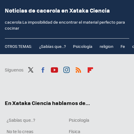
Noticias de cacerola en Xataka Ciencia
cacerola:La imposibilidad de encontrar el material perfecto para
cocinar
OTROS TEMAS:
¿Sabías que...?
Psicología
religion
Fe
Síguenos
Twit
Fac
You
Inst
RSS
Flip
ter
ebo
tub
agr
boa
ok
e
am
rd
En Xataka Ciencia hablamos de...
¿Sabías que...?
Psicología
No te lo creas
Física