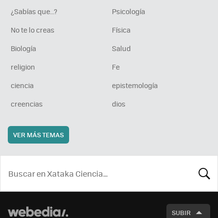
¿Sabías que...?
Psicología
No te lo creas
Física
Biología
Salud
religion
Fe
ciencia
epistemología
creencias
dios
VER MÁS TEMAS
BUSCA
SUBIR