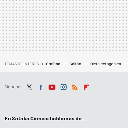
TEMAS DE INTERÉS
Grafeno
Coltán
Dieta cetogenica
Síguenos
Twit
Fac
You
Inst
RSS
Flip
ter
ebo
tub
agr
boa
ok
e
am
rd
En Xataka Ciencia hablamos de...