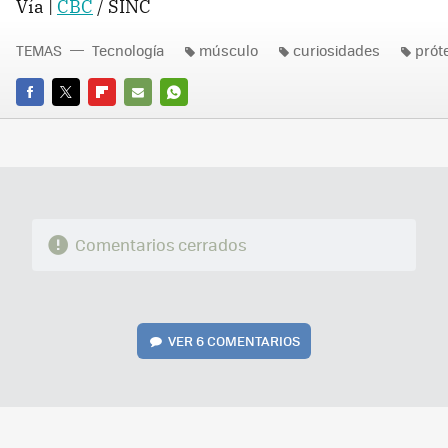
Vía |
CBC
/ SINC
TEMAS
Tecnología
músculo
curiosidades
prót
FACEBOOK
TWITTER
FLIPBOARD
E-
WHATSAPP
MAIL
Comentarios cerrados
VER
6 COMENTARIOS