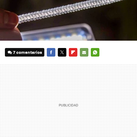
7 comentarios
FACEBOOK
TWITTER
FLIPBOARD
E-
WHATSAPP
MAIL