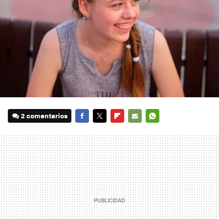
2 comentarios
FACEBOOK
TWITTER
FLIPBOARD
E-
WHATSAPP
MAIL