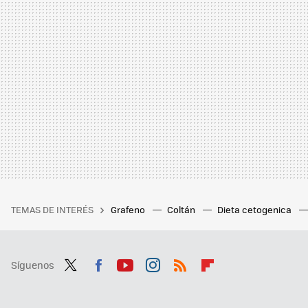
TEMAS DE INTERÉS
Grafeno
Coltán
Dieta cetogenica
Síguenos
Twit
Fac
You
Inst
RSS
Flip
ter
ebo
tub
agr
boa