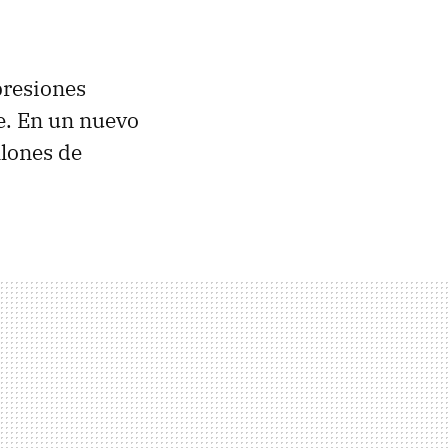
presiones
e. En un nuevo
llones de
.