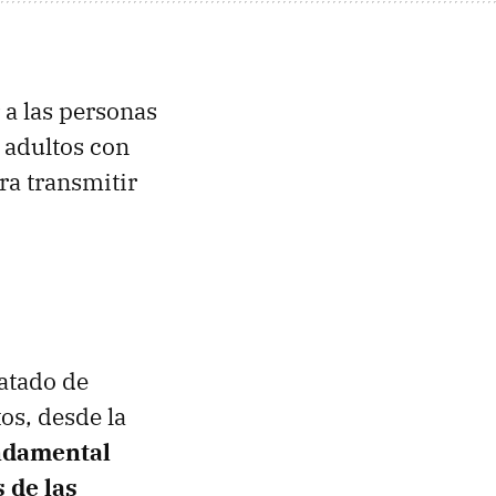
 a las personas
 adultos con
ra transmitir
ratado de
os, desde la
undamental
 de las