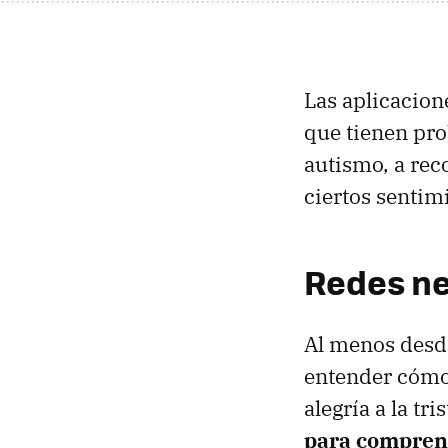
Las aplicacion
que tienen pro
autismo, a rec
ciertos sentim
Redes n
Al menos desde
entender cómo 
alegría a la tri
para comprend