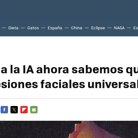
Dieta
Gatos
España
China
Eclipse
NASA
Es
 a la IA ahora sabemos q
esiones faciales universa
FACEBOOK
TWITTER
FLIPBOARD
E-
MAIL