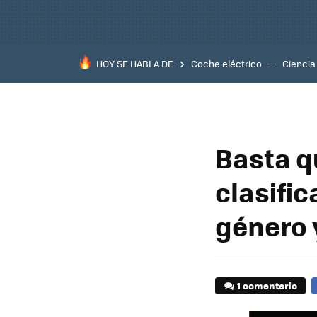
HOY SE HABLA DE
Coche eléctrico
Ciencia
Basta q
clasific
género 
1 comentario