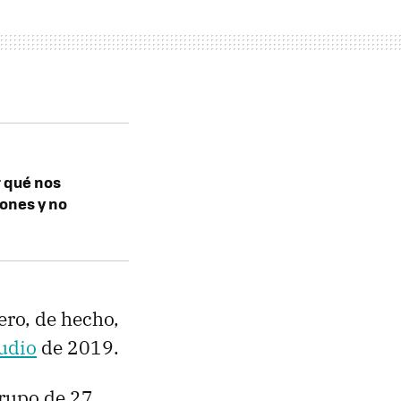
r qué nos
ones y no
nero, de hecho,
tudio
de 2019.
grupo de 27