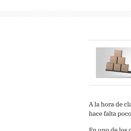
A la hora de cla
hace falta poc
En uno de los 