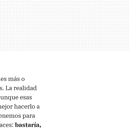
les más o
. La realidad
aunque esas
mejor hacerlo a
 tenemos para
caces:
bastaría,