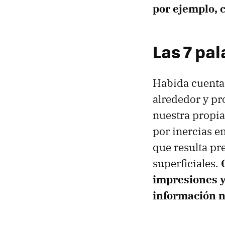
por ejemplo, 
Las 7 pa
Habida cuenta
alrededor y pr
nuestra propia 
por inercias e
que resulta p
superficiales.
impresiones y
información 