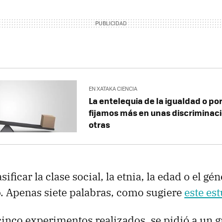
EN XATAKA CIENCIA
La entelequia de la igualdad o po
fijamos más en unas discriminaci
otras
sificar la clase social, la etnia, la edad o el gé
o. Apenas siete palabras, como sugiere
este es
cinco experimentos realizados, se pidió a un 