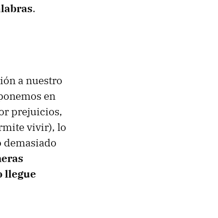
alabras
.
ión a nuestro
isponemos en
or prejuicios,
ite vivir), lo
 o demasiado
meras
 llegue