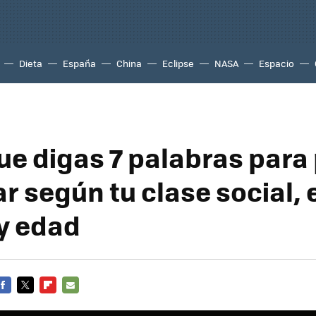
Dieta
España
China
Eclipse
NASA
Espacio
ue digas 7 palabras para
ar según tu clase social, 
y edad
FACEBOOK
TWITTER
FLIPBOARD
E-