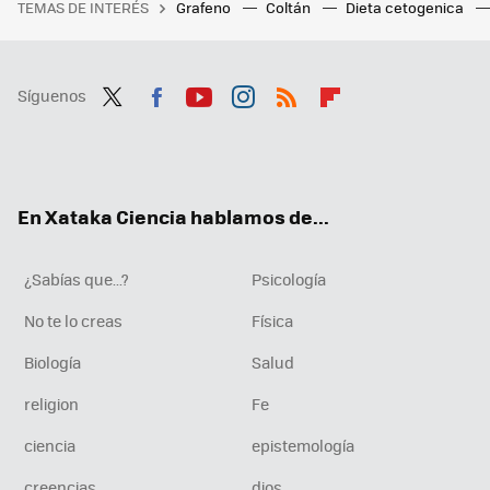
TEMAS DE INTERÉS
Grafeno
Coltán
Dieta cetogenica
Síguenos
Twit
Fac
You
Inst
RSS
Flip
ter
ebo
tub
agr
boa
ok
e
am
rd
En Xataka Ciencia hablamos de...
¿Sabías que...?
Psicología
No te lo creas
Física
Biología
Salud
religion
Fe
ciencia
epistemología
creencias
dios