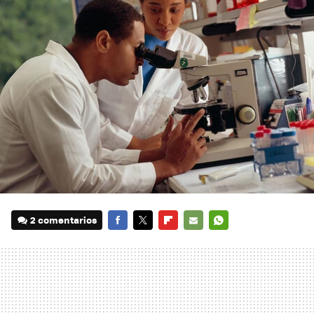
2 comentarios
FACEBOOK
TWITTER
FLIPBOARD
E-
WHATSAPP
MAIL