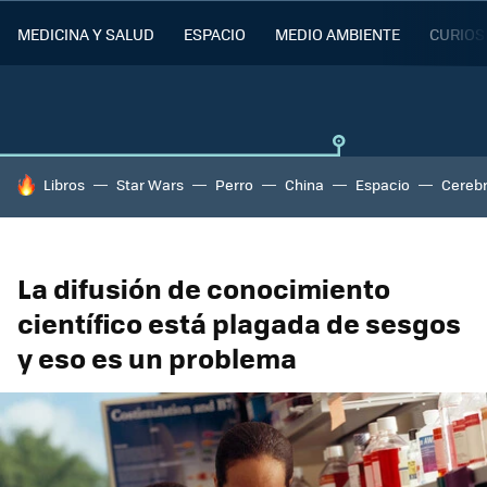
MEDICINA Y SALUD
ESPACIO
MEDIO AMBIENTE
CURIOS
HOY SE HABLA DE
Libros
Star Wars
Perro
China
Espacio
Cereb
La difusión de conocimiento
científico está plagada de sesgos
y eso es un problema