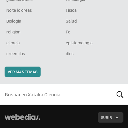
No te lo creas
Física
Biología
Salud
religion
Fe
ciencia
epistemología
creencias
dios
VER MÁS TEMAS
BUSCA
SUBIR