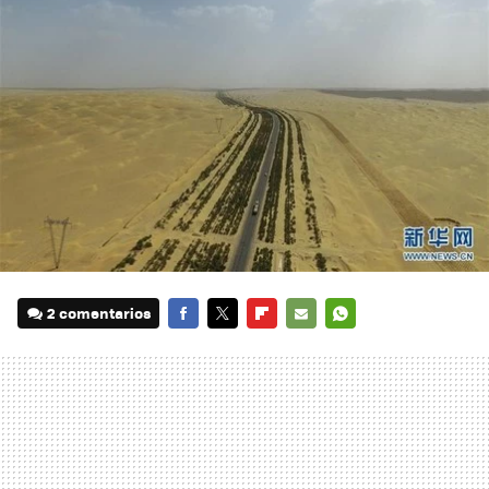
2 comentarios
FACEBOOK
TWITTER
FLIPBOARD
E-
WHATSAPP
MAIL