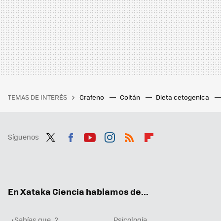
TEMAS DE INTERÉS
Grafeno
Coltán
Dieta cetogenica
Síguenos
Twit
Fac
You
Inst
RSS
Flip
ter
ebo
tub
agr
boa
ok
e
am
rd
En Xataka Ciencia hablamos de...
¿Sabías que...?
Psicología