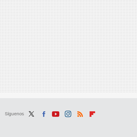
Síguenos
Twit
Fac
You
Inst
RSS
Flip
ter
ebo
tub
agr
boa