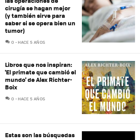
las operaciones de
cirugía se hagan mejor
(y también sirve para
saber si se opera bien un
tumor)
COMENTARIOS
0
HACE 5 AÑOS
Libros que nos inspiran:
'El primate que cambió el
mundo' de Alex Richter-
Boix
COMENTARIOS
0
HACE 5 AÑOS
Estas son las búsquedas