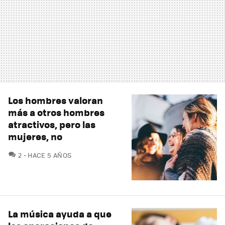
Los hombres valoran
más a otros hombres
atractivos, pero las
mujeres, no
COMENTARIOS
2
HACE 5 AÑOS
La música ayuda a que