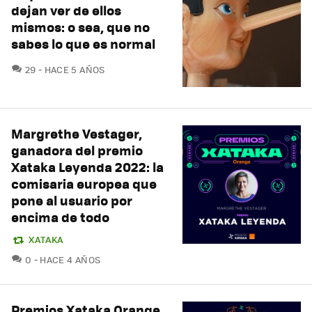
dejan ver de ellos
mismos: o sea, que no
sabes lo que es normal
COMENTARIOS
29
HACE 5 AÑOS
Margrethe Vestager,
ganadora del premio
Xataka Leyenda 2022: la
comisaria europea que
pone al usuario por
encima de todo
XATAKA
COMENTARIOS
0
HACE 4 AÑOS
Premios Xataka Orange