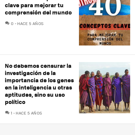
clave para mejorar tu
comprensión del mundo
COMENTARIOS
0
HACE 5 AÑOS
No debemos censurar la
investigación de la
importancia de los genes
en la inteligencia u otras
aptitudes, sino su uso
político
COMENTARIOS
1
HACE 5 AÑOS