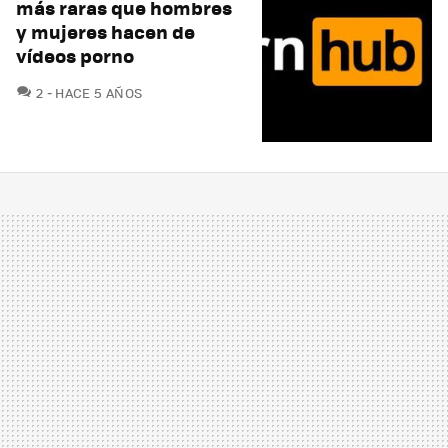
más raras que hombres
y mujeres hacen de
vídeos porno
COMENTARIOS
2
HACE 5 AÑOS