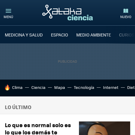
MENÚ
NUEVO
MEDICINA Y SALUD
ESPACIO
MEDIO AMBIENTE
CURIOS
HOY SE HABLA DE
Clima
Ciencia
Mapa
Tecnología
Internet
Die
LO ÚLTIMO
Lo que es normal solo es
lo que los demás te