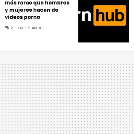
más raras que hombres
y mujeres hacen de
vídeos porno
COMENTARIOS
2
HACE 5 AÑOS