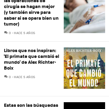
las operaciones de
cirugía se hagan mejor
(y también sirve para
saber si se opera bien un
tumor)
COMENTARIOS
0
HACE 5 AÑOS
Libros que nos inspiran:
'El primate que cambió el
mundo' de Alex Richter-
Boix
COMENTARIOS
0
HACE 5 AÑOS
Estas son las búsquedas