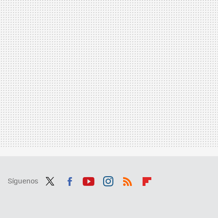
Síguenos
Twit
Fac
You
Inst
RSS
Flip
ter
ebo
tub
agr
boa