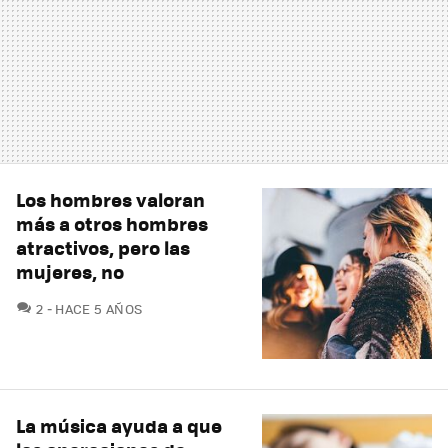
Los hombres valoran
más a otros hombres
atractivos, pero las
mujeres, no
COMENTARIOS
2
HACE 5 AÑOS
La música ayuda a que