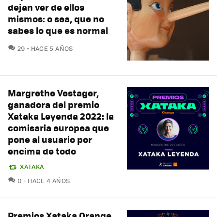
dejan ver de ellos
mismos: o sea, que no
sabes lo que es normal
COMENTARIOS
29
HACE 5 AÑOS
Margrethe Vestager,
ganadora del premio
Xataka Leyenda 2022: la
comisaria europea que
pone al usuario por
encima de todo
XATAKA
COMENTARIOS
0
HACE 4 AÑOS
Premios Xataka Orange