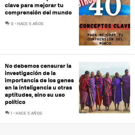
clave para mejorar tu
comprensión del mundo
COMENTARIOS
0
HACE 5 AÑOS
No debemos censurar la
investigación de la
importancia de los genes
en la inteligencia u otras
aptitudes, sino su uso
político
COMENTARIOS
1
HACE 5 AÑOS