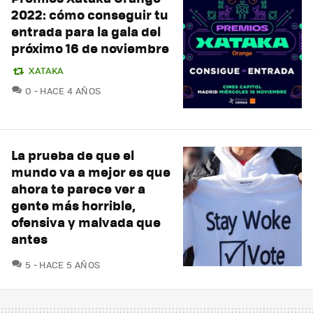
2022: cómo conseguir tu
entrada para la gala del
próximo 16 de noviembre
XATAKA
COMENTARIOS
0
HACE 4 AÑOS
La prueba de que el
mundo va a mejor es que
ahora te parece ver a
gente más horrible,
ofensiva y malvada que
antes
COMENTARIOS
5
HACE 5 AÑOS